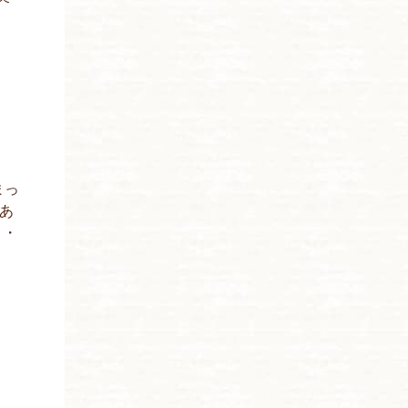
まっ
あ
・・