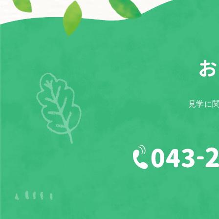
お
見学に