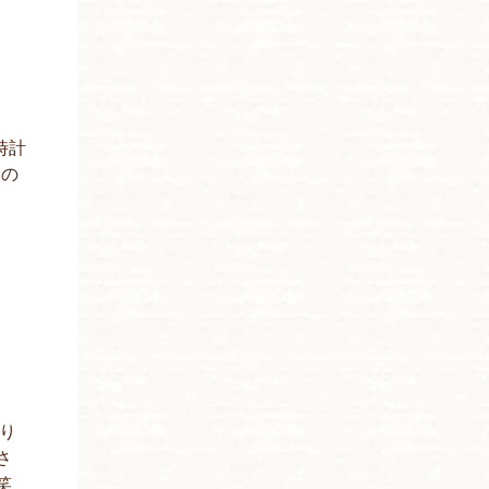
時計
｣の
り
さ
笑