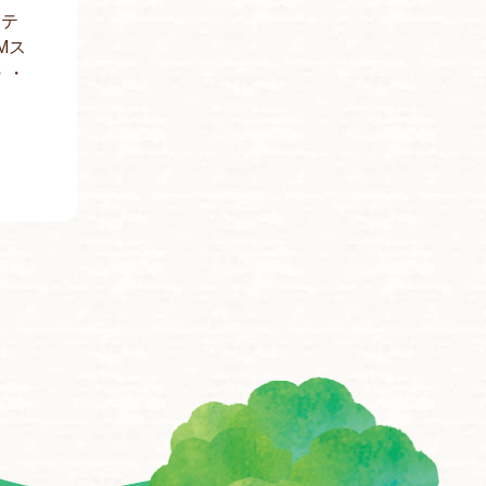
ッテ
Mス
・・