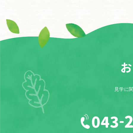
お
見学に