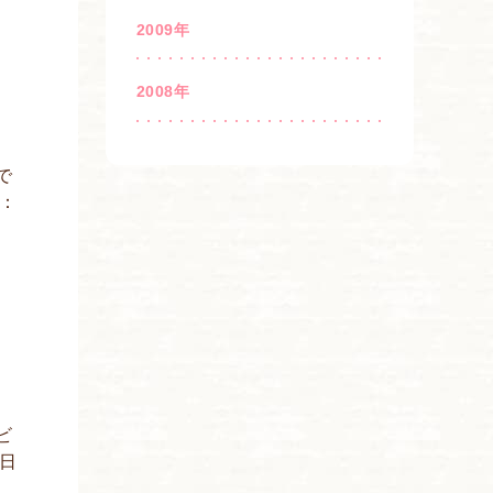
2009年
2008年
で
：
ビ
日