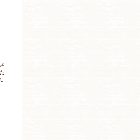
さ
だ
ん