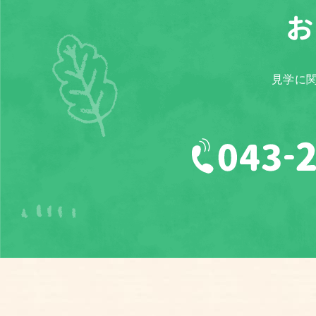
お
見学に