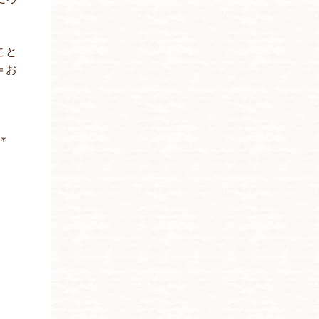
こと
＝お
＊