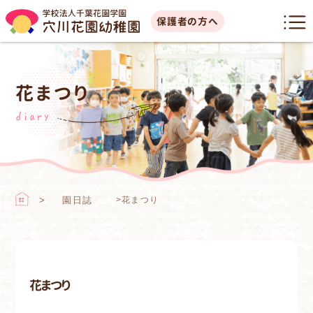
保護者の方へ
花まつり
diary
園日誌
>
花まつり
花まつり