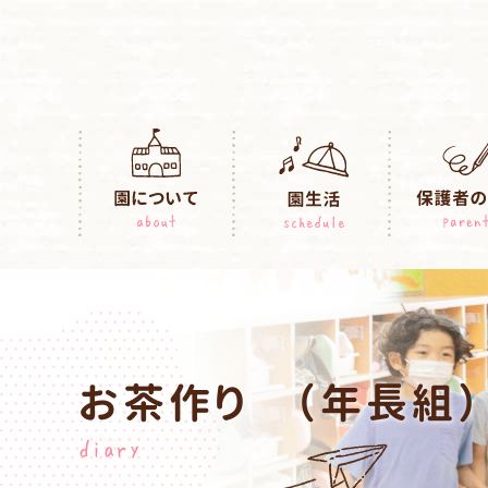
お茶作り （年長組）
diary