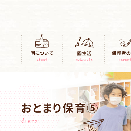
おとまり保育⑤
diary