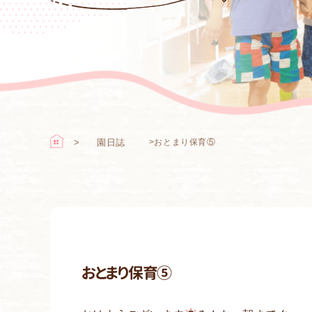
園日誌
>
おとまり保育⑤
おとまり保育⑤