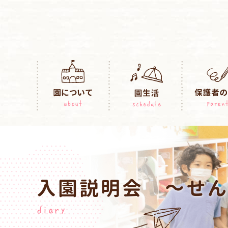
入園説明会 ～せん
diary