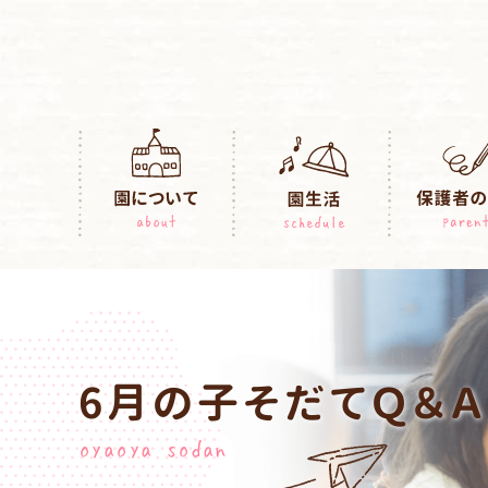
6月の子そだてＱ＆Ａ
oyaoya sodan