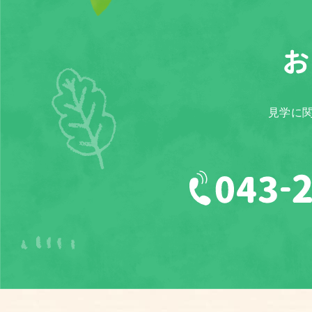
お
見学に