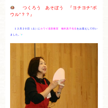
つくろう あそぼう 『ヨチヨチ“ボ
ウル”？？』
１２月２０日（土）
に
カワイ造形教室 楠本真子先生
をお迎えして行い
ました。