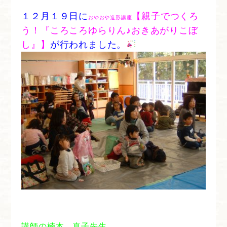
１２月１９日に
【親子でつくろ
おやおや造形講座
う！『ころころゆらりん♪おきあがりこぼ
し』】
が行われました。
講師の楠本 真子先生