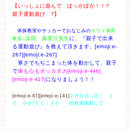
【いっしょに遊んで ぽっかぽか！！?
親子運動遊び ?】
体操教室やサッカーでおなじみの
カワイ体育
浜田 真里江先生
に、『親子で出来
教室
の
る運動遊び』を教えて頂きます。[emoji:e-
267][emoji:e-267]
寒さでちぢこまった体を動かして、親子
で
体も心もポッカポカ[emoji:e-446]
[emoji:e-417]
になりましょう！！
[emoji:e-67][emoji:e-141]
２月６日（土） １
０：００?１１：３０ 幼稚園園庭にて