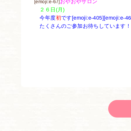
おやおやサロン
[emoji:e-67]
２６日(月)
今年度
初
です[emoji:e-405][emoji:e-46
たくさんのご参加お待ちしています！！[emoji: