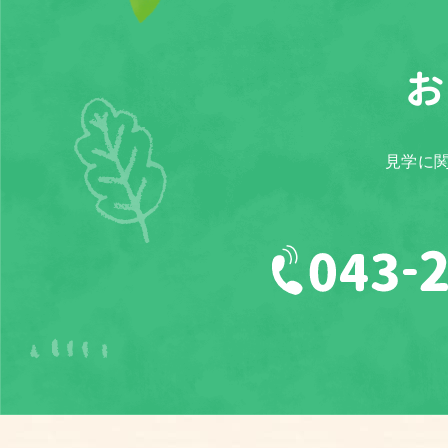
お
見学に