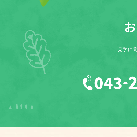
お
見学に