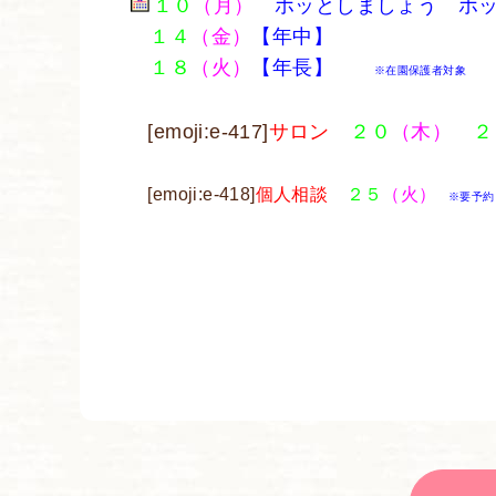
１０
（月）
ホッとしましょう ホ
１４
（金）
【年中】
１８
（火）
【年長】
※在園保護者対象
[emoji:e-417]
サロン
２０
（木）
２
[emoji:e-418]
個人相談
２５
（火）
※要予約