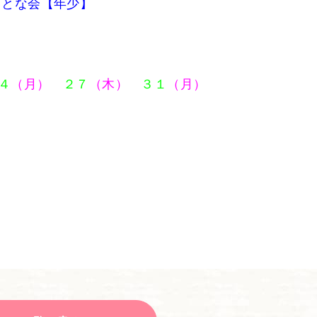
ッとな会【年少】
４
（月）
２７
（木）
３１
（月）