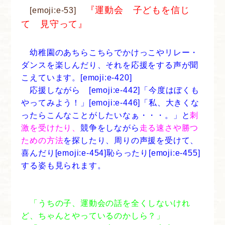
『運動会 子どもを信じ
[emoji:e-53]
て 見守って』
幼稚園のあちらこちらでかけっこやリレー・
ダンスを楽しんだり、それを応援をする声が聞
こえています。[emoji:e-420]
応援しながら [emoji:e-442]「今度はぼくも
やってみよう！」[emoji:e-446]「私、大きくな
ったらこんなことがしたいなぁ・・・。」と
刺
激を受けたり、
競争をしながら
走る速さや勝つ
ための方法
を探したり、周りの声援を受けて、
喜んだり[emoji:e-454]恥らったり[emoji:e-455]
する姿も見られます。
「うちの子、運動会の話を全くしないけれ
ど、ちゃんとやっているのかしら？」