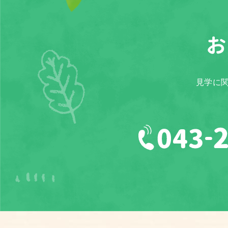
お
見学に