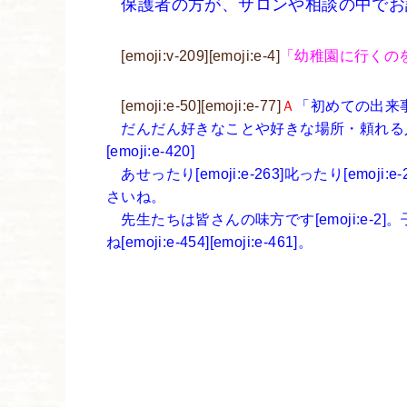
保護者の方が、サロンや相談の中でお話して
[emoji:v-209][emoji:e-4]
「幼稚園に行くのを嫌
[emoji:e-50][emoji:e-77]
Ａ
「初めての出来
だんだん好きなことや好きな場所・頼れる人を見
[emoji:e-420]
あせったり[emoji:e-263]叱ったり[emoji
さいね。
先生たちは皆さんの味方です[emoji:e-
ね[emoji:e-454][emoji:e-461]。