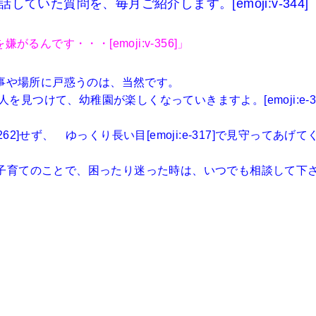
いた質問を、毎月ご紹介します。[emoji:v-344]
がるんです・・・[emoji:v-356]」
事や場所に戸惑うのは、当然です。
つけて、幼稚園が楽しくなっていきますよ。[emoji:e-31
:e-262]せず、 ゆっくり長い目[emoji:e-317]で見守ってあげて
2]。子育てのことで、困ったり迷った時は、いつでも相談して下