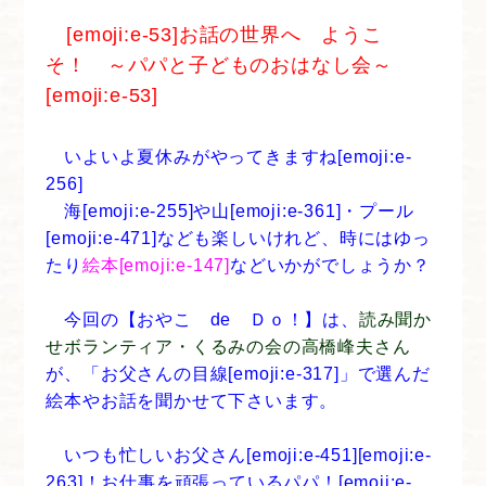
[emoji:e-53]お話の世界へ ようこ
そ！ ～パパと子どものおはなし会～
[emoji:e-53]
いよいよ夏休みがやってきますね[emoji:e-
256]
海[emoji:e-255]や山[emoji:e-361]・プール
[emoji:e-471]なども楽しいけれど、時にはゆっ
たり
絵本[emoji:e-147]
などいかがでしょうか？
今回の【おやこ de Ｄｏ！】は、
読み聞か
せボランティア・くるみの会の高橋峰夫さん
が、「お父さんの目線[emoji:e-317]」で選んだ
絵本やお話を聞かせて下さいます。
いつも忙しいお父さん[emoji:e-451][emoji:e-
263]！お仕事を頑張っているパパ！[emoji:e-