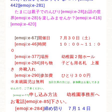
442][emoji:e-281]
たまには親子でのんびり[emoji:e-28]お話の世
界[emoji:e-28]を楽しみませんか？[emoji:e-416]
[emoji:e-420]
[emoji:e-67]
開催日 ７月３０日（土）
[emoji:e-46]時間 １０：００～１１：０
０
[emoji:e-377]場所 幼稚園２階ホール
[emoji:e-284]持ち物 子ども用名札 上履
き 外靴入れ
[emoji:e-290]参加費 ひとり３００円
※未就園児は無料
当日欠席の方には、参加費はお返しできま
せんので、ご了承ください。
申し込み方法 幼稚園事務所へ
[emoji:e-77]
お電話[emoji:e-85]下さい。
[emoji:e-284]
締め切り ７月１４日