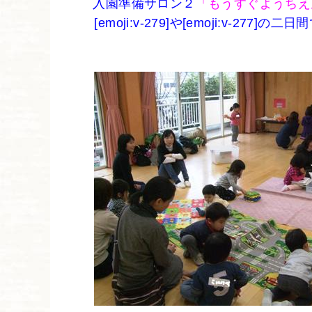
入園準備サロン２
「もうすぐようちえ
[emoji:v-279]や[emoji:v-