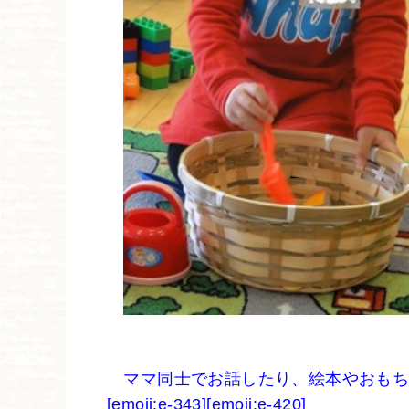
ママ同士でお話したり、絵本やおもち
[emoji:e-343][emoji:e-420]