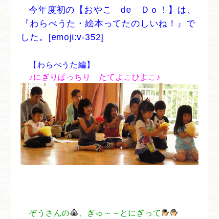
今年度初の【おやこ de Ｄｏ！】は、
『わらべうた・絵本ってたのしいね！』で
した。[emoji:v-352]
【わらべうた編】
♪にぎりぱっちり たてよこひよこ♪
ぞうさんの
、ぎゅ～～とにぎって