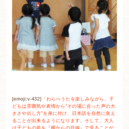
[emoji:v-432]
「わらべうたを楽しみながら、子
どもは雰囲気や表情から“その場に合った声の大
きさや出し方”を身に付け、日本語を自然に覚え
ることが出来るようになります。そして、大人
は子どもの姿を『横からの目線』で見ることが