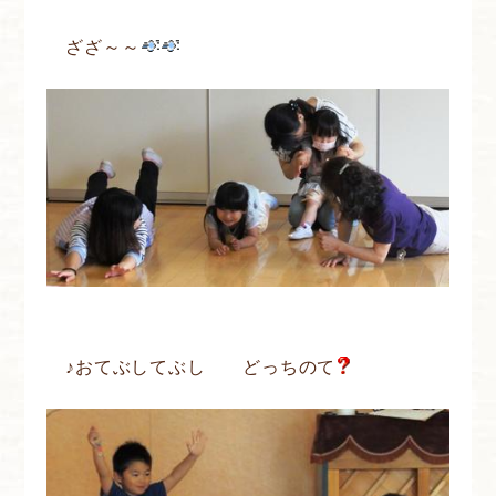
ざざ～～
♪おてぶしてぶし どっちのて