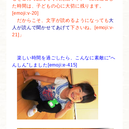
た時間は、子どもの心に大切に残ります。
[emoji:v-20]
だからこそ、文字が読めるようになっても
大
人が読んで聞かせてあげて
下さいね。[emoji:v-
21]」
楽しい時間を過ごしたら、こんなに素敵に“へ
んしん”しました[emoji:e-415]