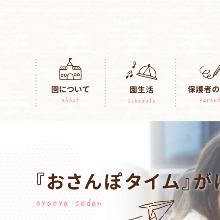
『おさんぽタイム』が
oyaoya sodan