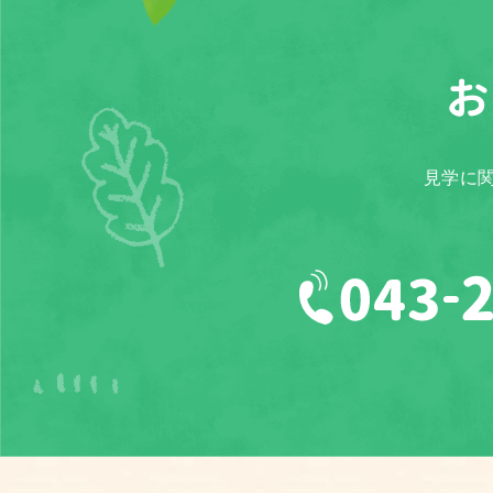
お
見学に