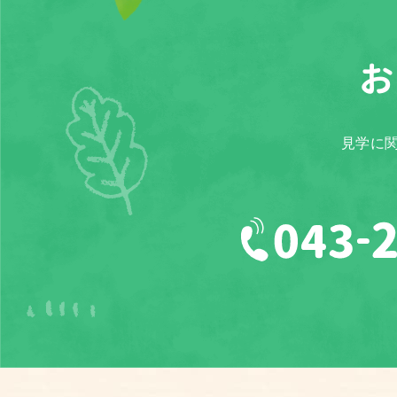
お
見学に