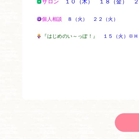
サロン
１０（木） １８（金） 
個人相談
８（火） ２２（火）
『はじめのい～っぽ！』
１５（火）※Ｈ