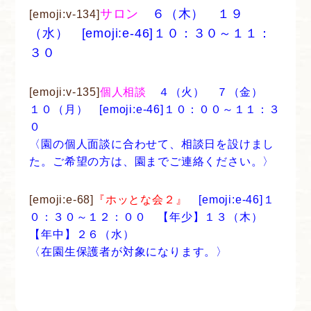
サロン
６（木） １９
[emoji:v-134]
（水） [emoji:e-46]１０：３０～１１：
３０
[emoji:v-135]
個人相談
４（火） ７（金）
１０（月） [emoji:e-46]１０：００～１１：３
０
〈園の個人面談に合わせて、相談日を設けまし
た。ご希望の方は、園までご連絡ください。〉
[emoji:e-68]
『ホッとな会２』
[emoji:e-46]１
０：３０～１２：００ 【年少】１３（木）
【年中】２６（水）
〈在園生保護者が対象になります。〉