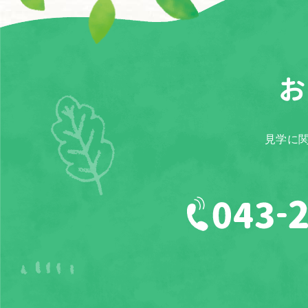
お
見学に