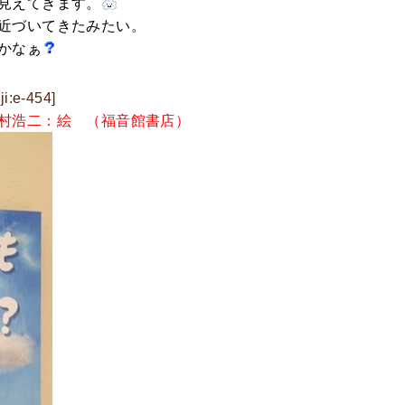
見えてきます。
近づいてきたみたい。
かなぁ
-454]
村浩二：絵 （福音館書店）