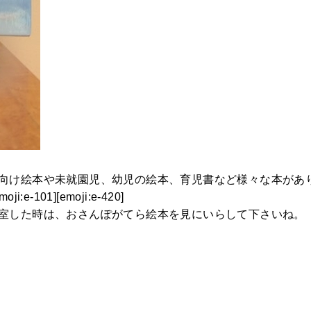
向け絵本や未就園児、幼児の絵本、育児書など様々な本があ
moji:e-101][emoji:e-420]
室した時は、おさんぽがてら絵本を見にいらして下さいね。