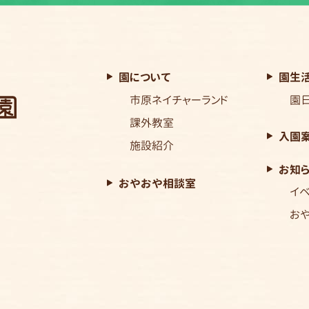
園について
園生
市原ネイチャーランド
園
課外教室
入園
施設紹介
お知
おやおや相談室
イ
お