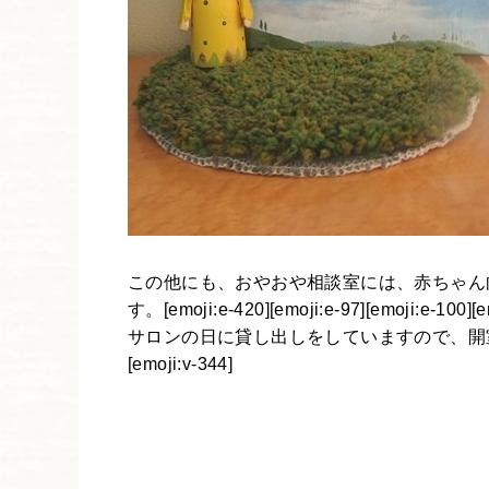
この他にも、おやおや相談室には、赤ちゃん
す。[emoji:e-420][emoji:e-97][emoji:e-100][e
サロンの日に貸し出しをしていますので、開
[emoji:v-344]