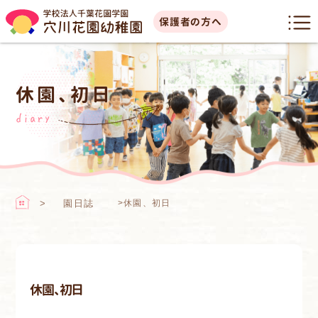
保護者の方へ
休園、初日
diary
園日誌
>
休園、初日
休園、初日