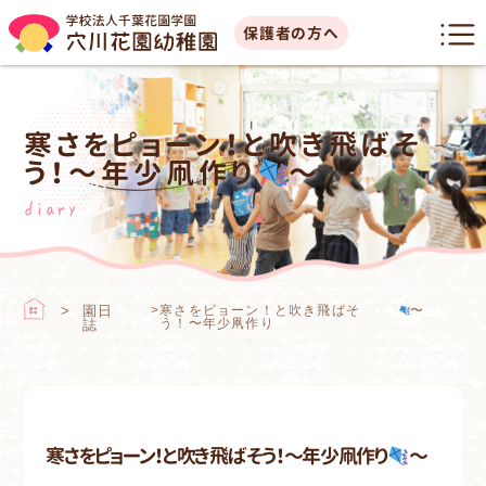
保護者の方へ
寒さをピョーン！と吹き飛ばそ
う！〜年少凧作り
〜
diary
園日
>
寒さをピョーン！と吹き飛ばそ
〜
う！〜年少凧作り
誌
寒さをピョーン！と吹き飛ばそう！〜年少凧作り
〜