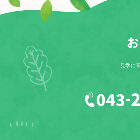
お
見学に