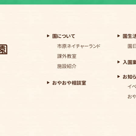
園について
園生
市原ネイチャーランド
園
課外教室
入園
施設紹介
お知
おやおや相談室
イ
お