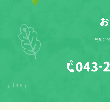
お
見学に