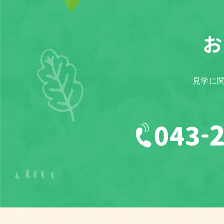
お
見学に